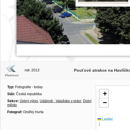
Pouťové atrakce na Havlíčkov
rok: 2013
Předchozí
Typ:
Fotografie - today
+
Stát:
Česká republika
Sekce:
Úplný výpis
,
Události - Valašsko v práci
,
Dolní
−
město
Fotograf:
Ondřej Hurta
Leaflet
|