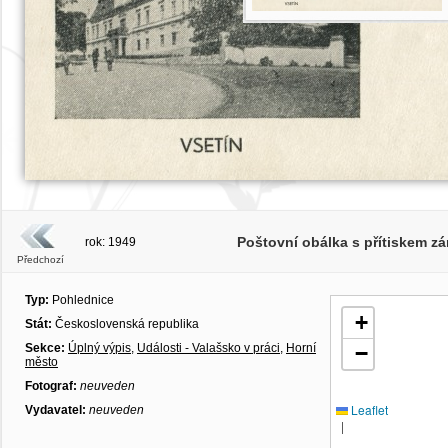
Poštovní obálka s přítiskem z
rok: 1949
Předchozí
Typ:
Pohlednice
+
Stát:
Československá republika
Sekce:
Úplný výpis
,
Události - Valašsko v práci
,
Horní
−
město
Fotograf:
neuveden
Leaflet
Vydavatel:
neuveden
|