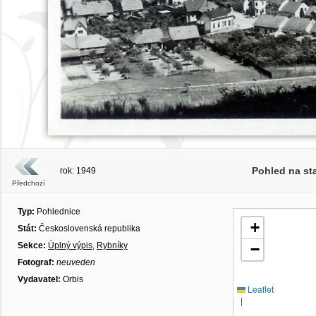
Pohled na st
rok: 1949
Předchozí
Typ:
Pohlednice
+
Stát:
Československá republika
Sekce:
Úplný výpis
,
Rybníky
−
Fotograf:
neuveden
Vydavatel:
Orbis
Leaflet
|