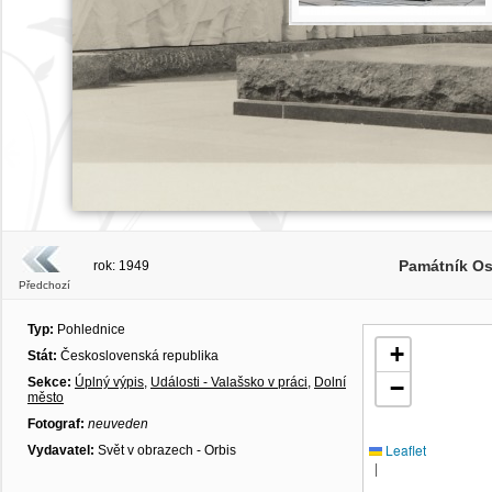
Památník Os
rok: 1949
Předchozí
Typ:
Pohlednice
+
Stát:
Československá republika
Sekce:
Úplný výpis
,
Události - Valašsko v práci
,
Dolní
−
město
Fotograf:
neuveden
Leaflet
Vydavatel:
Svět v obrazech - Orbis
|