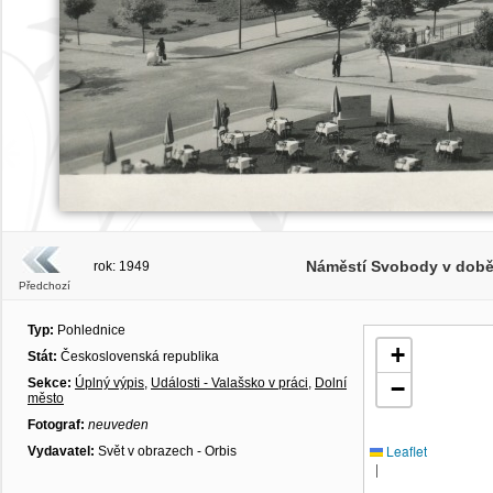
Náměstí Svobody v době 
rok: 1949
Předchozí
Typ:
Pohlednice
+
Stát:
Československá republika
Sekce:
Úplný výpis
,
Události - Valašsko v práci
,
Dolní
−
město
Fotograf:
neuveden
Leaflet
Vydavatel:
Svět v obrazech - Orbis
|