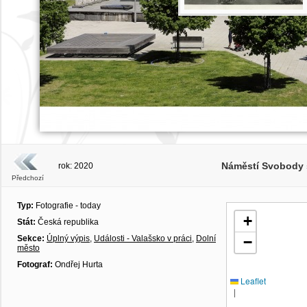
Náměstí Svobody 
rok: 2020
Předchozí
Typ:
Fotografie - today
+
Stát:
Česká republika
Sekce:
Úplný výpis
,
Události - Valašsko v práci
,
Dolní
−
město
Fotograf:
Ondřej Hurta
Leaflet
|