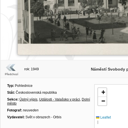
Náměstí Svobody př
rok: 1949
Předchozí
Typ:
Pohlednice
+
Stát:
Československá republika
Sekce:
Úplný výpis
,
Události - Valašsko v práci
,
Dolní
−
město
Fotograf:
neuveden
Leaflet
Vydavatel:
Svět v obrazech - Orbis
|