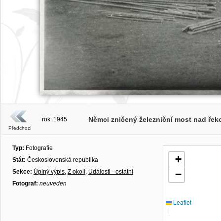
Němci zničený železniční most nad řekou
rok: 1945
Předchozí
Typ:
Fotografie
+
Stát:
Československá republika
Sekce:
Úplný výpis
,
Z okolí
,
Události - ostatní
−
Fotograf:
neuveden
Leaflet
|