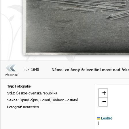
Němci zničený železniční most nad řekou
rok: 1945
Předchozí
Typ:
Fotografie
+
Stát:
Československá republika
Sekce:
Úplný výpis
,
Z okolí
,
Události - ostatní
−
Fotograf:
neuveden
Leaflet
|