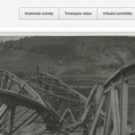
Historické snímky
Timelapse videa
Virtuální prohlídky