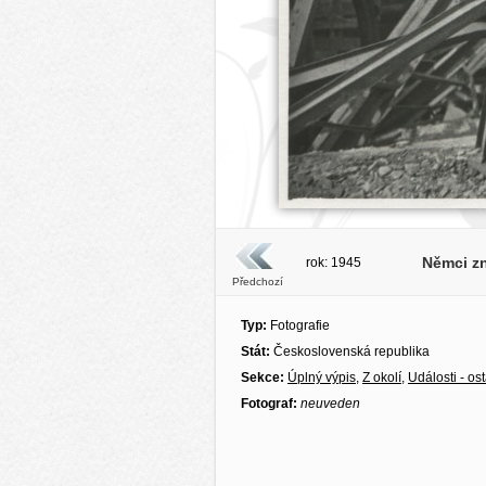
Němci zn
rok: 1945
Předchozí
Typ:
Fotografie
Stát:
Československá republika
Sekce:
Úplný výpis
,
Z okolí
,
Události - ost
Fotograf:
neuveden