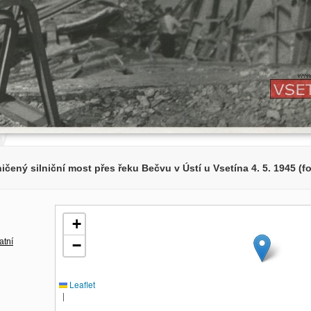
ičený silniční most přes řeku Bečvu v Ústí u Vsetína 4. 5. 1945 (fot
+
atní
−
Leaflet
|