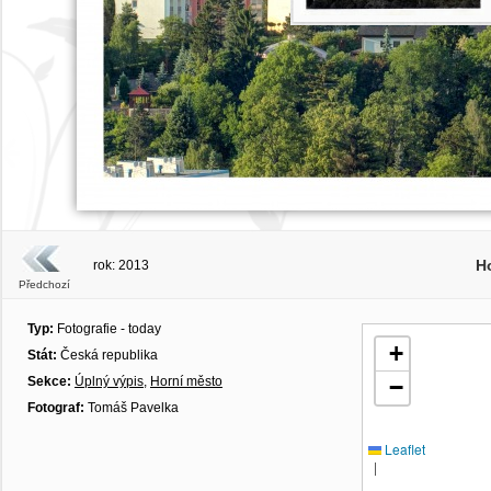
H
rok: 2013
Předchozí
Typ:
Fotografie - today
+
Stát:
Česká republika
Sekce:
Úplný výpis
,
Horní město
−
Fotograf:
Tomáš Pavelka
Leaflet
|