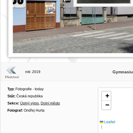
Gymnasiu
rok: 2019
Předchozí
Typ:
Fotografie - today
+
Stát:
Česká republika
Sekce:
Úplný výpis
,
Dolní město
−
Fotograf:
Ondřej Hurta
Leaflet
|