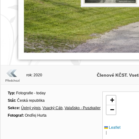
Členové KČST. Vset
rok: 2020
Předchozí
Typ:
Fotografie - today
+
Stát:
Česká republika
Sekce:
Úplný výpis
,
Vsacký Cáb
,
Valašsko - Puszkailer
−
Fotograf:
Ondřej Hurta
Leaflet
|