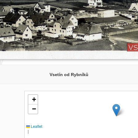
Vsetín od Rybníků
+
−
Leaflet
|