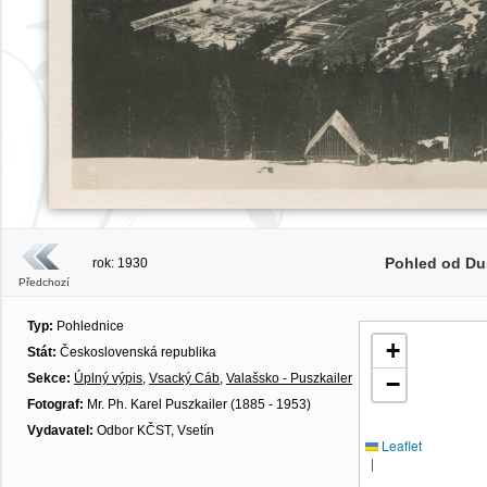
Pohled od Du
rok: 1930
Předchozí
Typ:
Pohlednice
+
Stát:
Československá republika
Sekce:
Úplný výpis
,
Vsacký Cáb
,
Valašsko - Puszkailer
−
Fotograf:
Mr. Ph. Karel Puszkailer (1885 - 1953)
Vydavatel:
Odbor KČST, Vsetín
Leaflet
|