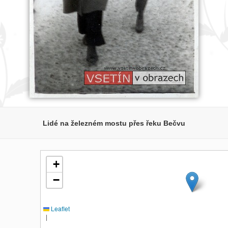
Lidé na železném mostu přes řeku Bečvu
+
−
Leaflet
|