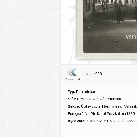
rok: 1928
Předchozí
Typ:
Pohlednice
Stát:
Československá republika
Sekce:
Úplný výpis
,
Horní město
,
Valašsk
Fotograf:
Mr. Ph. Karel Puszkailer (1885 
Vydavatel:
Odbor KČST, Vsetín, č. 12889