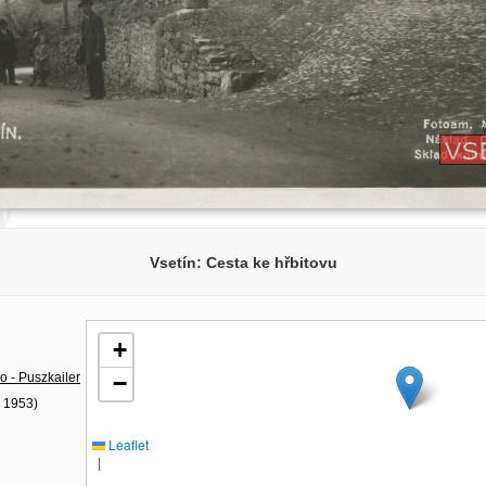
Vsetín: Cesta ke hřbitovu
+
o - Puszkailer
−
- 1953)
Leaflet
|