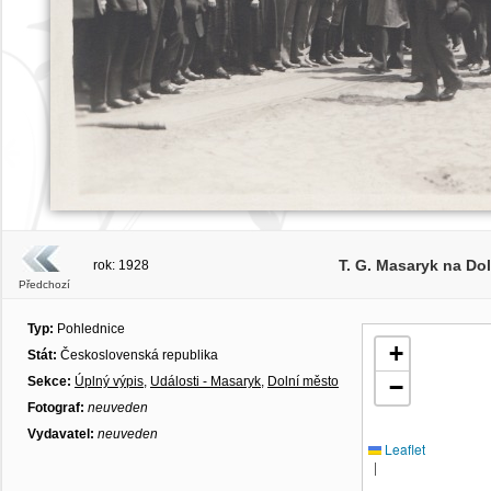
T. G. Masaryk na Do
rok: 1928
Předchozí
Typ:
Pohlednice
+
Stát:
Československá republika
Sekce:
Úplný výpis
,
Události - Masaryk
,
Dolní město
−
Fotograf:
neuveden
Vydavatel:
neuveden
Leaflet
|