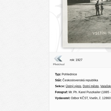
rok: 1927
Předchozí
Typ:
Pohlednice
Stát:
Československá republika
Sekce:
Úplný výpis
,
Dolní město
,
Valašsk
Fotograf:
Mr. Ph. Karel Puszkailer (1885 
Vydavatel:
Odbor KČST, Vsetín, č. 12860