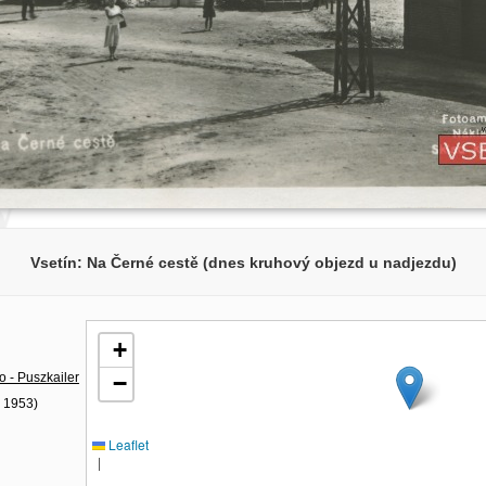
Vsetín: Na Černé cestě (dnes kruhový objezd u nadjezdu)
+
o - Puszkailer
−
- 1953)
Leaflet
|