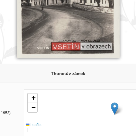
Thonetův zámek
+
−
- 1953)
Leaflet
|