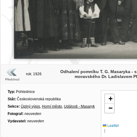
Odhalení pomníku T. G. Masaryka -
rok: 1926
moravského Dr. Ladislavem P
Předchozí
Typ:
Pohlednice
+
Stát:
Československá republika
Sekce:
Úplný výpis
,
Horní město
,
Události - Masaryk
−
Fotograf:
neuveden
Vydavatel:
neuveden
Leaflet
|