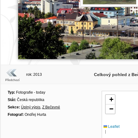
Celkový pohled z Be
rok: 2013
Předchozí
Typ:
Fotografie - today
+
Stát:
Česká republika
Sekce:
Úplný výpis
,
Z Bečevné
−
Fotograf:
Ondřej Hurta
Leaflet
|