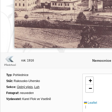
Nemocnice 
rok: 1916
Předchozí
Typ:
Pohlednice
+
Stát:
Rakousko-Uhersko
Sekce:
Úplný výpis
,
Luh
−
Fotograf:
neuveden
Vydavatel:
Karel Flok ve Vsetíně
Leaflet
|