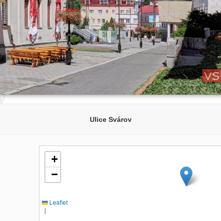
Ulice Svárov
+
−
Leaflet
|