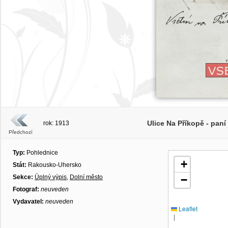
Ulice Na Příkopě - paní
rok: 1913
Předchozí
Typ:
Pohlednice
+
Stát:
Rakousko-Uhersko
Sekce:
Úplný výpis
,
Dolní město
−
Fotograf:
neuveden
Vydavatel:
neuveden
Leaflet
|