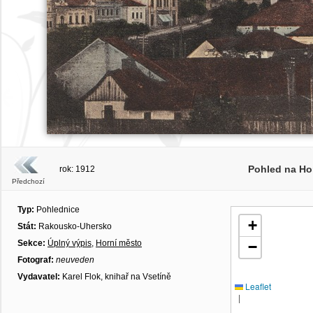
Pohled na Ho
rok: 1912
Předchozí
Typ:
Pohlednice
+
Stát:
Rakousko-Uhersko
Sekce:
Úplný výpis
,
Horní město
−
Fotograf:
neuveden
Vydavatel:
Karel Flok, knihař na Vsetíně
Leaflet
|