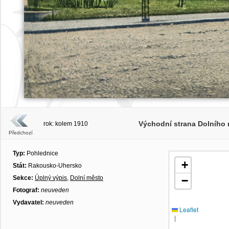
Východní strana Dolního 
rok: kolem 1910
Předchozí
Typ:
Pohlednice
+
Stát:
Rakousko-Uhersko
Sekce:
Úplný výpis
,
Dolní město
−
Fotograf:
neuveden
Vydavatel:
neuveden
Leaflet
|