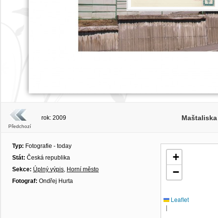
Maštaliska
rok: 2009
Předchozí
Typ:
Fotografie - today
+
Stát:
Česká republika
Sekce:
Úplný výpis
,
Horní město
−
Fotograf:
Ondřej Hurta
Leaflet
|