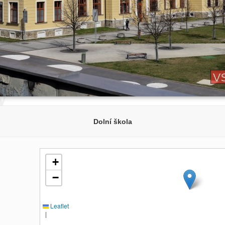
Dolní škola
+
−
Leaflet
|