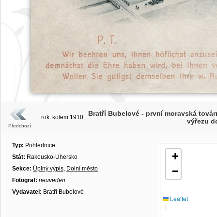
Bratří Bubelové - první moravská továrn
rok: kolem 1910
výřezu do
Předchozí
Typ:
Pohlednice
+
Stát:
Rakousko-Uhersko
Sekce:
Úplný výpis
,
Dolní město
−
Fotograf:
neuveden
Vydavatel:
Bratří Bubelové
Leaflet
|