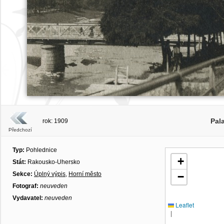
Pal
rok: 1909
Předchozí
Typ:
Pohlednice
+
Stát:
Rakousko-Uhersko
Sekce:
Úplný výpis
,
Horní město
−
Fotograf:
neuveden
Vydavatel:
neuveden
Leaflet
|