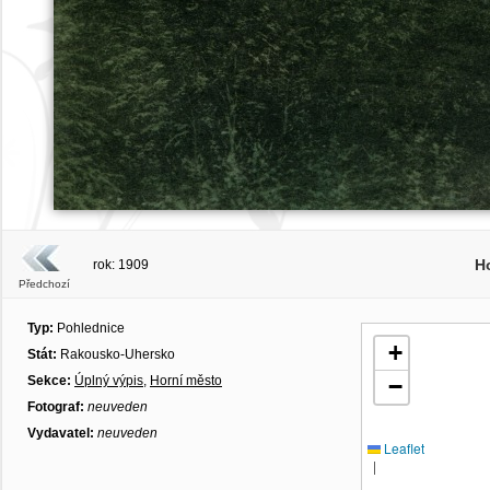
H
rok: 1909
Předchozí
Typ:
Pohlednice
+
Stát:
Rakousko-Uhersko
Sekce:
Úplný výpis
,
Horní město
−
Fotograf:
neuveden
Vydavatel:
neuveden
Leaflet
|