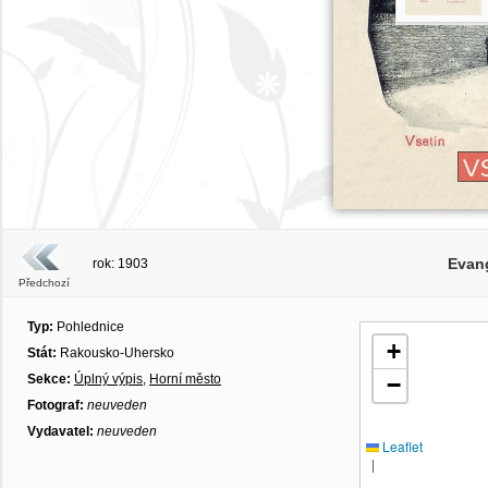
Evang
rok: 1903
Předchozí
Typ:
Pohlednice
+
Stát:
Rakousko-Uhersko
Sekce:
Úplný výpis
,
Horní město
−
Fotograf:
neuveden
Vydavatel:
neuveden
Leaflet
|