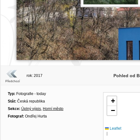
Pohled od B
rok: 2017
Předchozí
Typ:
Fotografie - today
+
Stát:
Česká republika
Sekce:
Úplný výpis
,
Horní město
−
Fotograf:
Ondřej Hurta
Leaflet
|