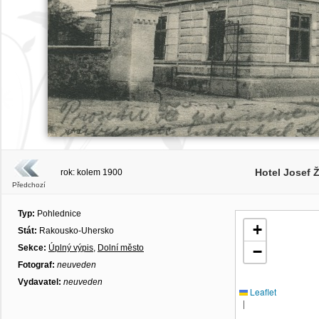
Hotel Josef 
rok: kolem 1900
Předchozí
Typ:
Pohlednice
+
Stát:
Rakousko-Uhersko
Sekce:
Úplný výpis
,
Dolní město
−
Fotograf:
neuveden
Vydavatel:
neuveden
Leaflet
|