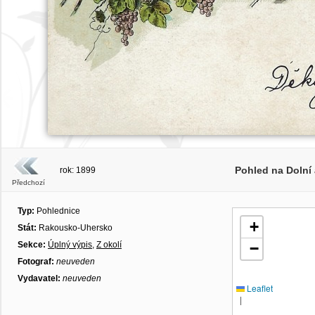
Pohled na Dolní 
rok: 1899
Předchozí
Typ:
Pohlednice
+
Stát:
Rakousko-Uhersko
Sekce:
Úplný výpis
,
Z okolí
−
Fotograf:
neuveden
Vydavatel:
neuveden
Leaflet
|