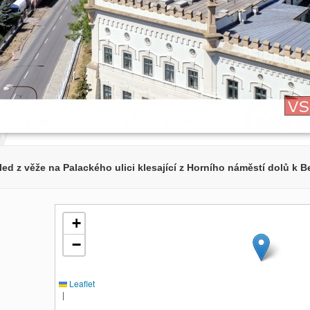
ed z věže na Palackého ulici klesající z Horního náměstí dolů k 
+
−
Leaflet
|