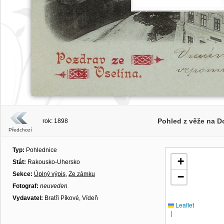
Pohled z věže na Do
rok: 1898
Předchozí
Typ:
Pohlednice
+
Stát:
Rakousko-Uhersko
Sekce:
Úplný výpis
,
Ze zámku
−
Fotograf:
neuveden
Vydavatel:
Bratři Píkové, Vídeň
Leaflet
|