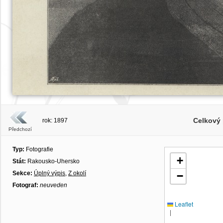
Celkový 
rok: 1897
Předchozí
Typ:
Fotografie
+
Stát:
Rakousko-Uhersko
Sekce:
Úplný výpis
,
Z okolí
−
Fotograf:
neuveden
Leaflet
|