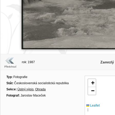
Zamrzlý
rok: 1987
Předchozí
Typ:
Fotografie
+
Stát:
Československá socialistická republika
Sekce:
Úplný výpis
,
Ohrada
−
Fotograf:
Jaroslav Maceček
Leaflet
|