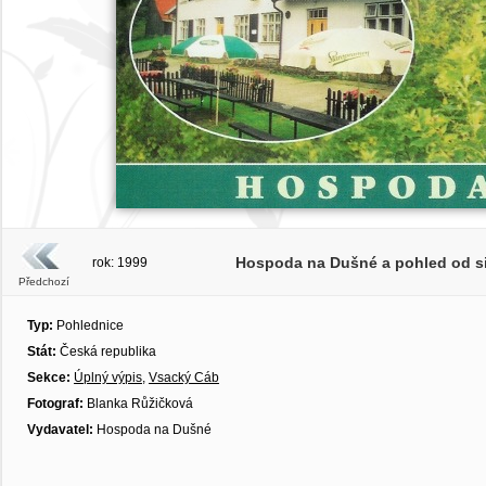
Hospoda na Dušné a pohled od sil
rok: 1999
Předchozí
Typ:
Pohlednice
Stát:
Česká republika
Sekce:
Úplný výpis
,
Vsacký Cáb
Fotograf:
Blanka Růžičková
Vydavatel:
Hospoda na Dušné