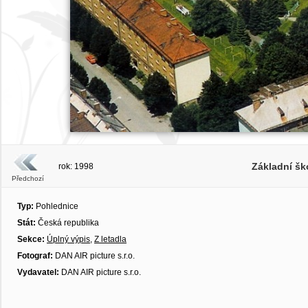
Základní ško
rok: 1998
Předchozí
Typ:
Pohlednice
Stát:
Česká republika
Sekce:
Úplný výpis
,
Z letadla
Fotograf:
DAN AIR picture s.r.o.
Vydavatel:
DAN AIR picture s.r.o.