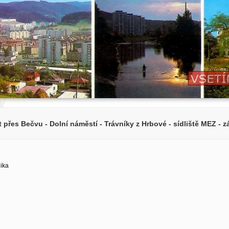
 přes Bečvu - Dolní náměstí - Trávníky z Hrbové - sídliště MEZ - 
lika