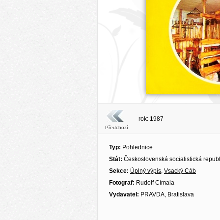
rok: 1987
Předchozí
Typ:
Pohlednice
Stát:
Československá socialistická repub
Sekce:
Úplný výpis
,
Vsacký Cáb
Fotograf:
Rudolf Címala
Vydavatel:
PRAVDA, Bratislava