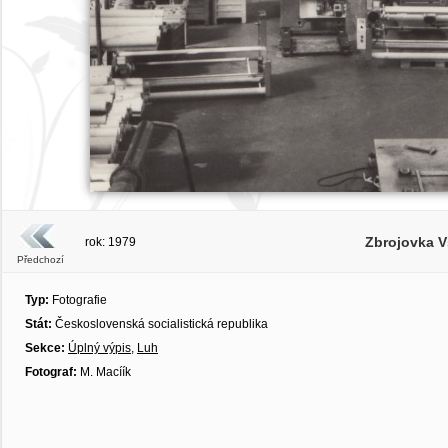
Zbrojovka Vs
rok: 1979
Předchozí
Typ:
Fotografie
Stát:
Československá socialistická republika
Sekce:
Úplný výpis
,
Luh
Fotograf:
M. Macíík