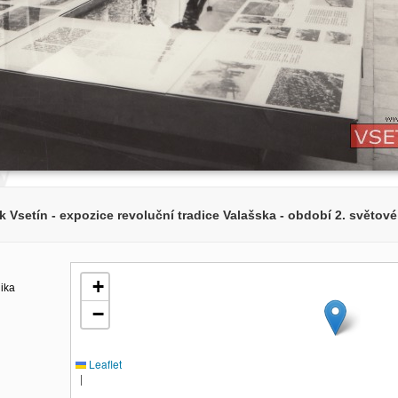
 Vsetín - expozice revoluční tradice Valašska - období 2. světové
+
lika
−
Leaflet
|