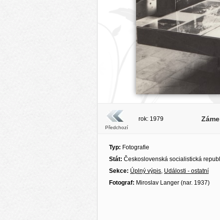
Zámek
rok: 1979
Předchozí
Typ:
Fotografie
Stát:
Československá socialistická repub
Sekce:
Úplný výpis
,
Události - ostatní
Fotograf:
Miroslav Langer (nar. 1937)