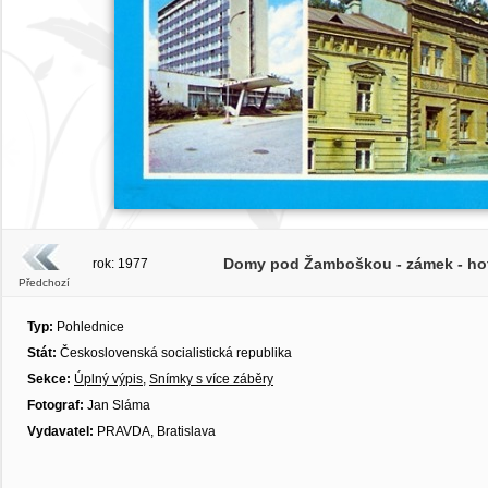
Domy pod Žamboškou - zámek - hote
rok: 1977
Předchozí
Typ:
Pohlednice
Stát:
Československá socialistická republika
Sekce:
Úplný výpis
,
Snímky s více záběry
Fotograf:
Jan Sláma
Vydavatel:
PRAVDA, Bratislava