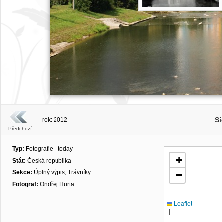
Sí
rok: 2012
Předchozí
Typ:
Fotografie - today
+
Stát:
Česká republika
Sekce:
Úplný výpis
,
Trávníky
−
Fotograf:
Ondřej Hurta
Leaflet
|