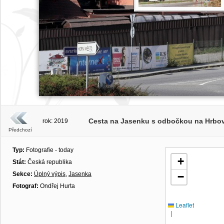
Cesta na Jasenku s odbočkou na Hrbovou
rok: 2019
Předchozí
Typ:
Fotografie - today
+
Stát:
Česká republika
Sekce:
Úplný výpis
,
Jasenka
−
Fotograf:
Ondřej Hurta
Leaflet
|