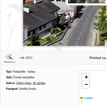
Pohled na 
rok: 2017
Předchozí
Typ:
Fotografie - today
+
Stát:
Česká republika
Sekce:
Úplný výpis
,
Ze zámku
−
Fotograf:
Ondřej Hurta
Leaflet
|